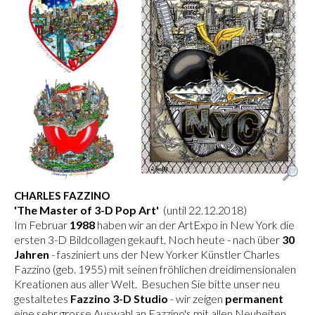
CHARLES FAZZINO
'The Master of 3-D Pop Art'
(until 22.12.2018)
Im Februar
1988
haben wir an der ArtExpo in New York die
ersten 3-D Bildcollagen gekauft. Noch heute - nach über
30
Jahren
- fasziniert uns der New Yorker Künstler Charles
Fazzino (geb. 1955) mit seinen fröhlichen dreidimensionalen
Kreationen aus aller Welt. Besuchen Sie bitte unser neu
gestaltetes
Fazzino 3-D Studio
- wir zeigen
permanent
eine sehr grosse Auswahl an Fazzino's mit allen Neuheiten