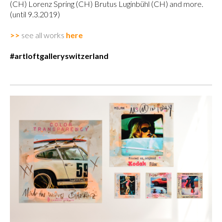
(CH) Lorenz Spring (CH) Brutus Luginbühl (CH) and more.
(until 9.3.2019)
>>
see all works
here
#artloftgalleryswitzerland