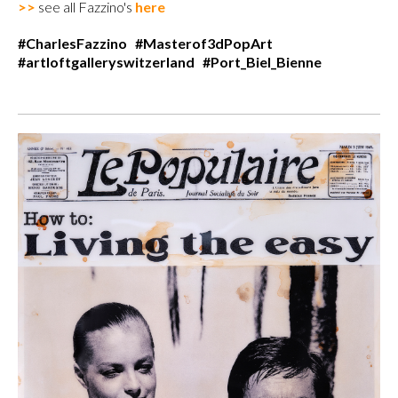
>>
see all Fazzino's
here
#CharlesFazzino #Masterof3dPopArt
#artloftgalleryswitzerland #Port_Biel_Bienne