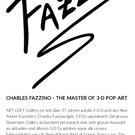
CHARLES FAZZINO - THE MASTER OF 3-D POP ART
ART LOFT Gallery ist seit über 37 Jahren auf die 3-D Kunst des New
Yorker Künstlers Charles Fazzino (geb. 1955) spezialisiert. Die grosse
Showroom-Gallery präsentiert permanent eine sehr grosse Auswahl
an aktuellen und älteren 3-D Graphiken sowie alle unsere
Exklusivitäten wie z.B. Best of Basel, Best of Zurich, Swiss Love, The