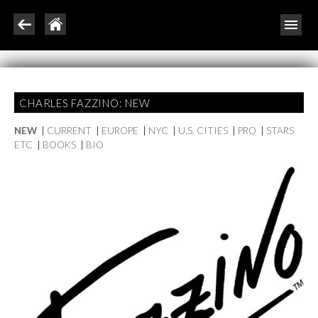
CHARLES FAZZINO: NEW
NEW
|
CURRENT
|
EUROPE
|
NYC
|
U.S. CITIES
|
PRO
|
STARS
ETC
|
BOOKS
|
BIO