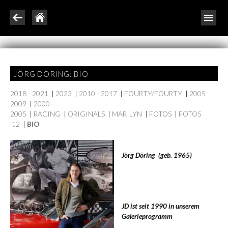
JÖRG DÖRING: BIO
2018 - 2021
|
2023
|
2010 - 2017
|
FOURTY/FOURTY
|
2005 -
2009
|
2000 -
2005
|
RACING
|
ORIGINALS
|
MARILYN
|
FOTOS
|
FOTOS
'12
|
BIO
Jörg Döring (geb. 1965)
JD ist seit 1990 in unserem
Galerieprogramm