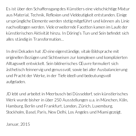
Es ist über den Schaffensgang des Künstlers eine vielschichtige Mixtur
aus Material, Technik, Reflexion und Vieldeutigkeit entstanden. Einige
ursprüngliche Elemente werden stetig mitgeführt und können als Linie
nachvollzogen werden. Viele erweiternde Facetten kamen im Laufe der
künstlerischen Aktivität hinzu. In Döring’s Tun und Sein befindet sich
alles ständig in Transformation…
In drei Dekaden hat JD eine eigenständige, vitale Bildsprache mit
originellen Bezügen und Sichtweisen zur komplexen und komplizierten
Alltagswelt entwickelt. Sein bildnerisches Œuvre formuliert sich
ästhetisch feinnervig und genussvoll, sowie bei aller Ausbalancierung
und Pracht der Werke, in der Tiefe ideell und bedeutungsvoll
aufgeladen.
JD lebt und arbeitet in Meerbusch bei Düsseldorf, sein künstlerisches
Werk wurde bisher in über 250 Ausstellungen u.a. in München, Köln,
Hamburg, Berlin und Frankfurt, London, Zürich, Luxemburg,
Stockholm, Basel, Paris, New Delhi, Los Angeles und Miami gezeigt.
Januar, 2015