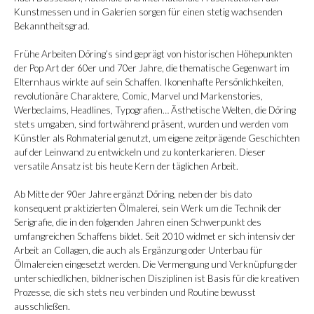
Kunstmessen und in Galerien sorgen für einen stetig wachsenden
Bekanntheitsgrad.
Frühe Arbeiten Döring’s sind geprägt von historischen Höhepunkten
der Pop Art der 60er und 70er Jahre, die thematische Gegenwart im
Elternhaus wirkte auf sein Schaffen. Ikonenhafte Persönlichkeiten,
revolutionäre Charaktere, Comic, Marvel und Markenstories,
Werbeclaims, Headlines, Typografien… Ästhetische Welten, die Döring
stets umgaben, sind fortwährend präsent, wurden und werden vom
Künstler als Rohmaterial genutzt, um eigene zeitprägende Geschichten
auf der Leinwand zu entwickeln und zu konterkarieren. Dieser
versatile Ansatz ist bis heute Kern der täglichen Arbeit.
Ab Mitte der 90er Jahre ergänzt Döring, neben der bis dato
konsequent praktizierten Ölmalerei, sein Werk um die Technik der
Serigrafie, die in den folgenden Jahren einen Schwerpunkt des
umfangreichen Schaffens bildet. Seit 2010 widmet er sich intensiv der
Arbeit an Collagen, die auch als Ergänzung oder Unterbau für
Ölmalereien eingesetzt werden. Die Vermengung und Verknüpfung der
unterschiedlichen, bildnerischen Disziplinen ist Basis für die kreativen
Prozesse, die sich stets neu verbinden und Routine bewusst
ausschließen.