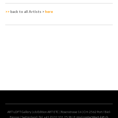
>>
back to all Artists
>
here
ART LOFT Gallery | c/o Edition ART ETC | Rosenstrasse 14 | CH-2562 Port / Biel-
Bienne | Switzerland | Tel. +41 (0)32 331 25 38 | E-Mail
contact@art-loft.ch