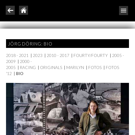
JÖRG DÖRING: BIO
2018 - 2021
|
2023
|
2010 - 2017
|
FOURTY/FOURTY
|
2005 -
2009
|
2000 -
2005
|
RACING
|
ORIGINALS
|
MARILYN
|
FOTOS
|
FOTOS
'12
|
BIO