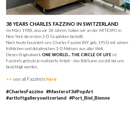
38 YEARS CHARLES FAZZINO IN SWITZERLAND
Im März 1988, also vor 38 Jahren, haben wir an der ARTEXPO in
New York die ersten 3-D Graphiken bestellt.
Noch heute fasziniert uns Charles Fazzino (NY, geb. 1955) mit seinen
fröhlichen und detailreichen 3-D Motiven aus aller Welt.
Dieses 0riginalwerk
ONE WORLD... THE CIRCLE OF LIFE
ist
Fazzino's grösste je realisierte Arbeit - das Bild kann zurzeit bei uns
besichtigt werden.
>>
see all Fazzino's
here
#CharlesFazzino #Masterof3dPopArt
#artloftgalleryswitzerland #Port_Biel_Bienne